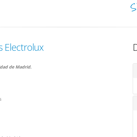
S
s Electrolux
D
idad de Madrid.
s