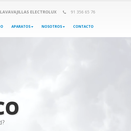
 LAVAVAJILLAS ELECTROLUX
91 356 65 76
IO
APARATOS
NOSOTROS
CONTACTO
CO
d?