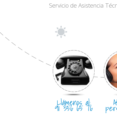
Servicio de Asistencia Téc
Llámenos al:
A
91 356 65 76
per