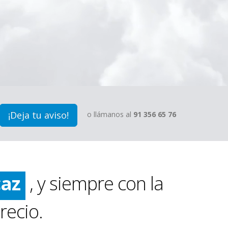
¡Deja tu aviso!
o llámanos al
91 356 65 76
ido
pio
caz
, y siempre con la
ido
recio.