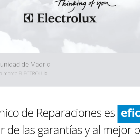
omunidad de Madrid
e la marca ELECTROLUX
ráp
lim
cnico de Reparaciones es
efi
ráp
 de las garantías y al mejor p