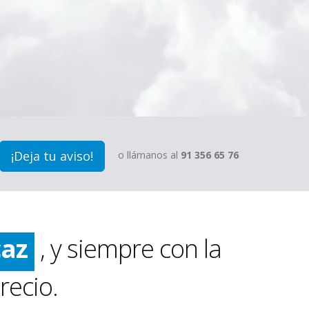
¡Deja tu aviso!
o llámanos al
91 356 65 76
ido
pio
caz
, y siempre con la
ido
recio.