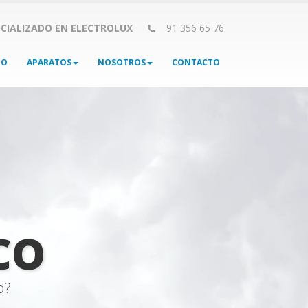
ECIALIZADO EN ELECTROLUX
91 356 65 76
IO
APARATOS
NOSOTROS
CONTACTO
CO
d?