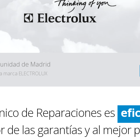
omunidad de Madrid
e la marca ELECTROLUX
ráp
lim
cnico de Reparaciones es
efi
ráp
 de las garantías y al mejor p