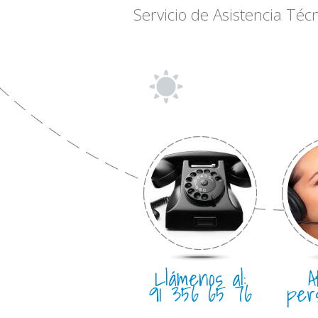
Servicio de Asistencia Téc
Llámenos al:
A
91 356 65 76
per