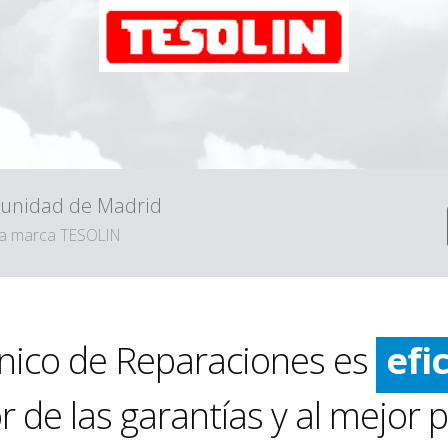
omunidad de Madrid
ráp
 la marca TESOLIN
lim
efi
nico de Reparaciones es
ráp
 de las garantías y al mejor p