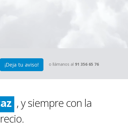
¡Deja tu aviso!
ido
o llámanos al
91 356 65 76
pio
caz
, y siempre con la
ido
recio.