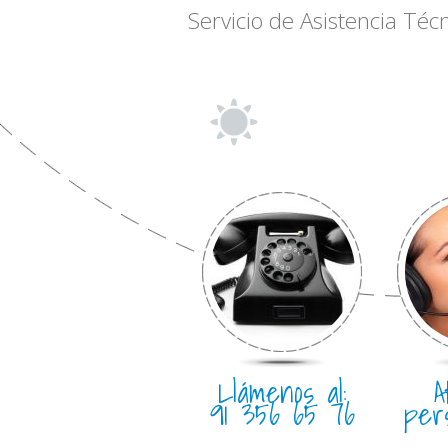
Servicio de Asistencia Téc
Llámenos al:
A
91 356 65 76
per