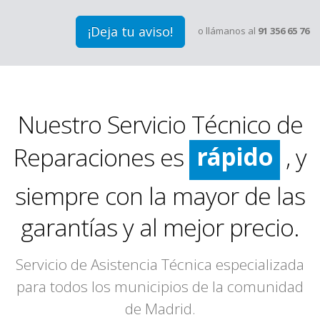
¡Deja tu aviso!
o llámanos al
91 356 65 76
Nuestro Servicio Técnico de
rápido
Reparaciones es
, y
limpio
siempre con la mayor de las
eficaz
garantías y al mejor precio.
rápido
Servicio de Asistencia Técnica especializada
para todos los municipios de la comunidad
de Madrid.