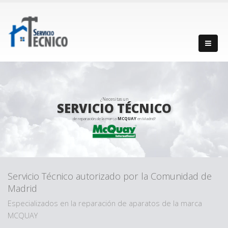
¿Necesitas un
SERVICIO TÉCNICO
de reparación de la marca
MCQUAY
en Madrid?
Servicio Técnico autorizado por la Comunidad de
Madrid
Especializados en la reparación de aparatos de la marca
MCQUAY