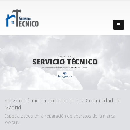
¿Necesitas un
SERVICIO TÉCNICO
de reparación de la marca
KAYSUN
en Madrid?
Servicio Técnico autorizado por la Comunidad de
Madrid
Especializados en la reparación de aparatos de la marca
KAYSUN