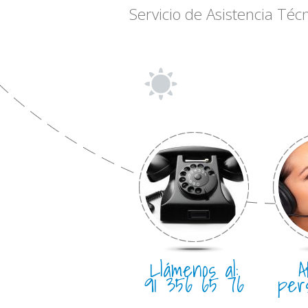
Servicio de Asistencia Téc
Llámenos al:
A
91 356 65 76
per