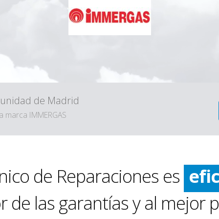
omunidad de Madrid
ráp
e la marca IMMERGAS
lim
efi
nico de Reparaciones es
ráp
 de las garantías y al mejor p