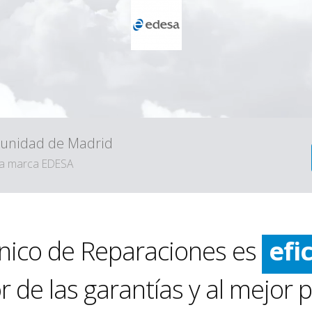
omunidad de Madrid
 la marca EDESA
ráp
lim
cnico de Reparaciones es
efi
ráp
 de las garantías y al mejor p