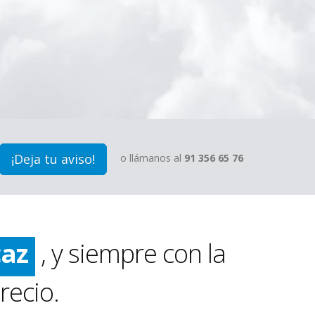
¡Deja tu aviso!
o llámanos al
91 356 65 76
ido
pio
caz
, y siempre con la
ido
recio.