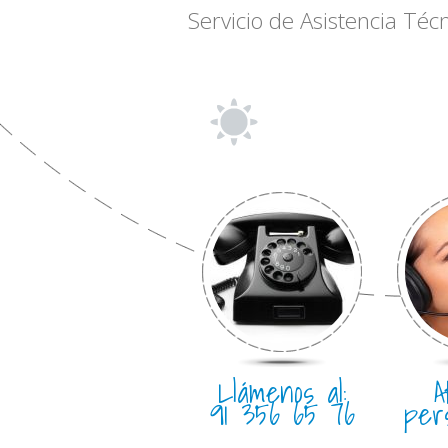
Servicio de Asistencia Téc
Llámenos al:
A
91 356 65 76
per