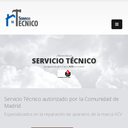
¿Necesitas un
SERVICIO TÉCNICO
de reparación de la marca
ACV
en Madrid?
Servicio Técnico autorizado por la Comunidad de
Madrid
Especializados en la reparación de aparatos de la marca ACV